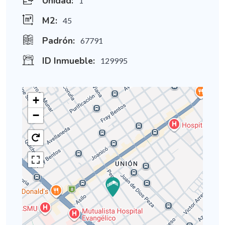
Unidad:
1
M2:
45
Padrón:
67791
ID Inmueble:
129995
+
−