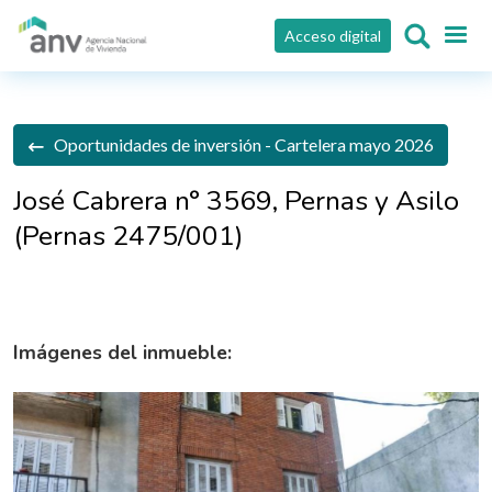
Pasar al contenido principal
Acceso digital
Oportunidades de inversión - Cartelera mayo 2026
José Cabrera n° 3569, Pernas y Asilo
(Pernas 2475/001)
Imágenes del inmueble: