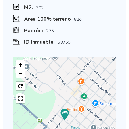
M2:
202
Área 100% terreno
826
Padrón:
275
ID Inmueble:
53755
+
−