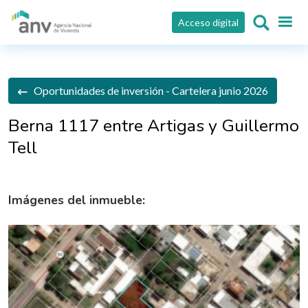
Pasar al contenido principal
Acceso digital
Oportunidades de inversión - Cartelera junio 2026
Berna 1117 entre Artigas y Guillermo
Tell
Imágenes del inmueble: