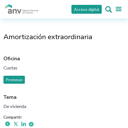
Pasar al contenido principal
Acceso digital
Amortización extraordinaria
Oficina
Cuotas
Promesas
Tema
De vivienda