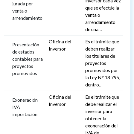
inversor cada vez
jurada por
que se efectúe la
venta o
venta o
arrendamiento
arrendamiento
de una…
Oficina del
Es el trámite que
Presentación
Inversor
deben realizar
de estados
los titulares de
contables para
proyectos
proyectos
promovidos por
promovidos
la Ley N° 18.795,
dentro…
Oficina del
Es el trámite que
Exoneración
Inversor
debe realizar el
IVA
inversor para
importación
obtener la
exoneración del
IVA de