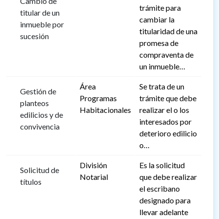
Cambio de
trámite para
titular de un
cambiar la
inmueble por
titularidad de una
sucesión
promesa de
compraventa de
un inmueble…
Área
Se trata de un
Gestión de
Programas
trámite que debe
planteos
Habitacionales
realizar el o los
edilicios y de
interesados por
convivencia
deterioro edilicio
o…
División
Es la solicitud
Solicitud de
Notarial
que debe realizar
títulos
el escribano
designado para
llevar adelante