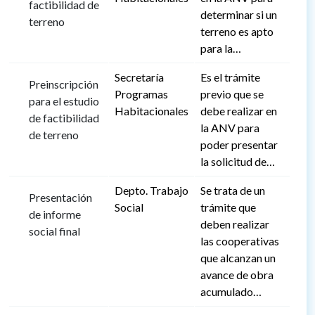
factibilidad de
determinar si un
terreno
terreno es apto
para la…
Secretaría
Es el trámite
Preinscripción
Programas
previo que se
para el estudio
Habitacionales
debe realizar en
de factibilidad
la ANV para
de terreno
poder presentar
la solicitud de…
Depto. Trabajo
Se trata de un
Presentación
Social
trámite que
de informe
deben realizar
social final
las cooperativas
que alcanzan un
avance de obra
acumulado…