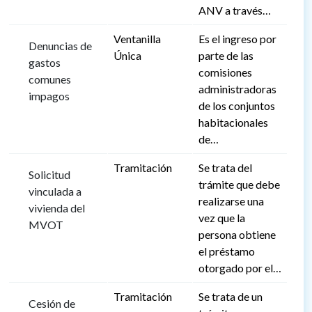
ANV a través…
Ventanilla
Es el ingreso por
Denuncias de
Única
parte de las
gastos
comisiones
comunes
administradoras
impagos
de los conjuntos
habitacionales
de…
Tramitación
Se trata del
Solicitud
trámite que debe
vinculada a
realizarse una
vivienda del
vez que la
MVOT
persona obtiene
el préstamo
otorgado por el…
Tramitación
Se trata de un
Cesión de