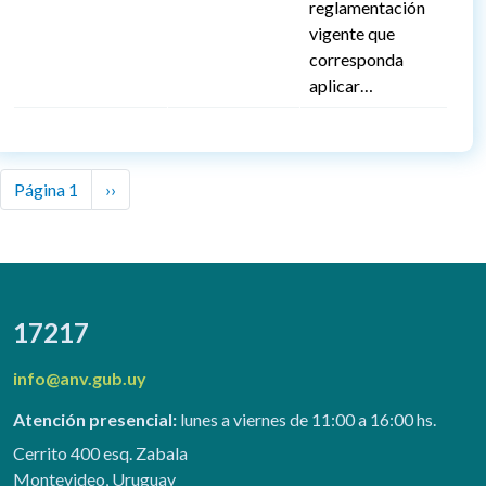
reglamentación
vigente que
corresponda
aplicar…
Paginación
Next page
Página 1
››
17217
info@anv.gub.uy
Atención presencial:
lunes a viernes de 11:00 a 16:00 hs.
Cerrito 400 esq. Zabala
Montevideo, Uruguay