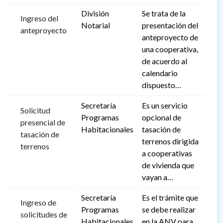
División
Se trata de la
Ingreso del
Notarial
presentación del
anteproyecto
anteproyecto de
una cooperativa,
de acuerdo al
calendario
dispuesto…
Secretaría
Es un servicio
Solicitud
Programas
opcional de
presencial de
Habitacionales
tasación de
tasación de
terrenos dirigida
terrenos
a cooperativas
de vivienda que
vayan a…
Secretaría
Es el trámite que
Ingreso de
Programas
se debe realizar
solicitudes de
Habitacionales
en la ANV para