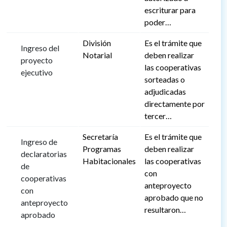
escriturar para
poder…
División
Es el trámite que
Ingreso del
Notarial
deben realizar
proyecto
las cooperativas
ejecutivo
sorteadas o
adjudicadas
directamente por
tercer…
Secretaría
Es el trámite que
Ingreso de
Programas
deben realizar
declaratorias
Habitacionales
las cooperativas
de
con
cooperativas
anteproyecto
con
aprobado que no
anteproyecto
resultaron…
aprobado