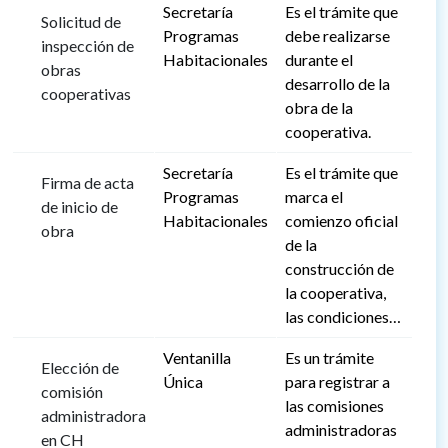
Secretaría
Es el trámite que
Solicitud de
Programas
debe realizarse
inspección de
Habitacionales
durante el
obras
desarrollo de la
cooperativas
obra de la
cooperativa.
Secretaría
Es el trámite que
Firma de acta
Programas
marca el
de inicio de
Habitacionales
comienzo oficial
obra
de la
construcción de
la cooperativa,
las condiciones…
Ventanilla
Es un trámite
Elección de
Única
para registrar a
comisión
las comisiones
administradora
administradoras
en CH