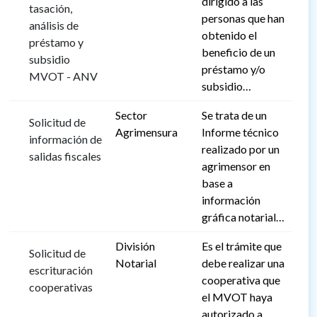
dirigido a las
tasación,
personas que han
análisis de
obtenido el
préstamo y
beneficio de un
subsidio
préstamo y/o
MVOT - ANV
subsidio…
Sector
Se trata de un
Solicitud de
Agrimensura
Informe técnico
información de
realizado por un
salidas fiscales
agrimensor en
base a
información
gráfica notarial…
División
Es el trámite que
Solicitud de
Notarial
debe realizar una
escrituración
cooperativa que
cooperativas
el MVOT haya
autorizado a