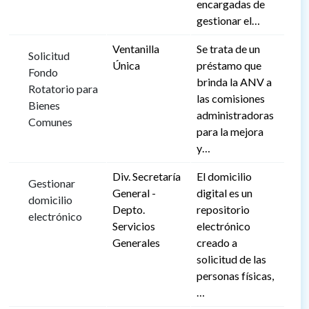
encargadas de
gestionar el…
Ventanilla
Se trata de un
Solicitud
Única
préstamo que
Fondo
brinda la ANV a
Rotatorio para
las comisiones
Bienes
administradoras
Comunes
para la mejora
y…
Div. Secretaría
El domicilio
Gestionar
General -
digital es un
domicilio
Depto.
repositorio
electrónico
Servicios
electrónico
Generales
creado a
solicitud de las
personas físicas,
…