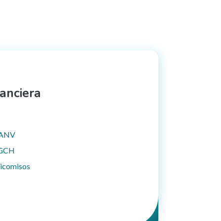
nanciera
a ANV
 FGCH
eicomisos