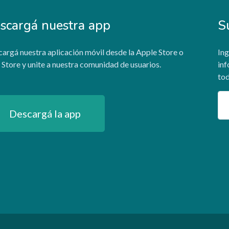
scargá nuestra app
S
argá nuestra aplicación móvil desde la Apple Store o
Ing
 Store y unite a nuestra comunidad de usuarios.
inf
tod
Em
Descargá la app