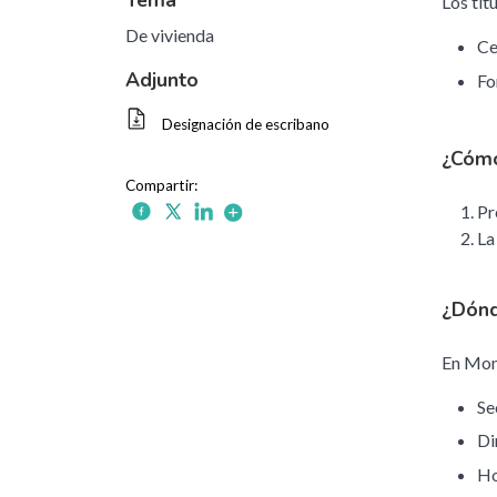
Tema
Los tit
De vivienda
Ce
Adjunto
Fo
Designación de escribano
¿Cómo
Pr
La
¿Dónd
En Mon
Se
Di
Ho