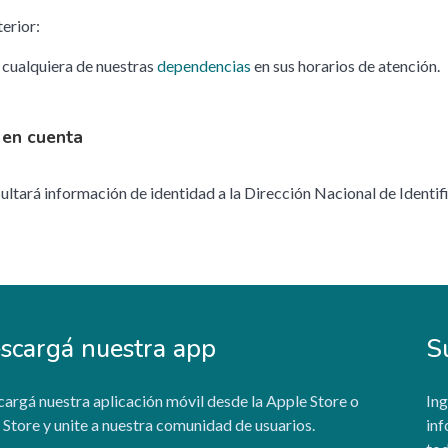
terior:
 cualquiera de nuestras
dependencias
en sus horarios de atención.
 en cuenta
ultará información de identidad a la Dirección Nacional de Identifi
scargá nuestra app
S
argá nuestra aplicación móvil desde la Apple Store o
Ing
 Store y unite a nuestra comunidad de usuarios.
inf