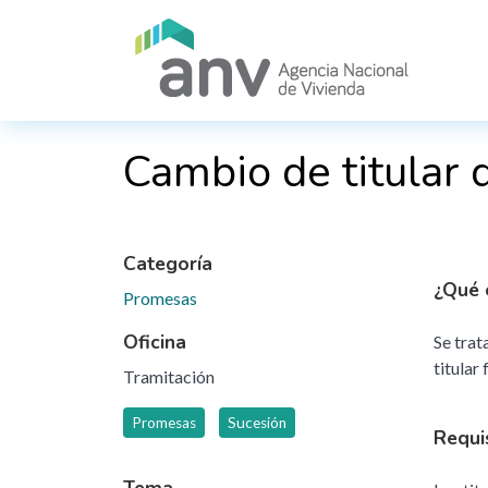
Pasar al contenido principal
Cambio de titular 
Categoría
¿Qué 
Promesas
Oficina
Se trat
titular 
Tramitación
Promesas
Sucesión
Requi