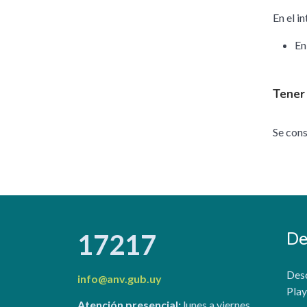
En el in
En
Tener
Se cons
De
17217
Desc
info@anv.gub.uy
Play
Atención presencial:
lunes a viernes