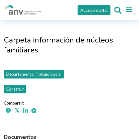
Pasar al contenido principal
Acceso digital
Carpeta información de núcleos
familiares
Departamento Trabajo Social
Construir
Documentos