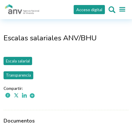
Pasar al contenido principal
Acceso digital
Escalas salariales ANV/BHU
Escala salarial
Transparencia
Documentos