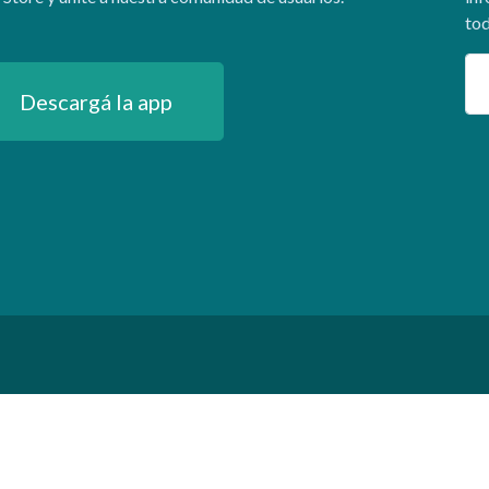
tod
Em
Descargá la app