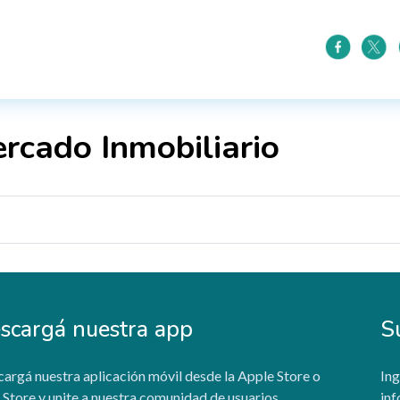
ercado Inmobiliario
scargá nuestra app
S
argá nuestra aplicación móvil desde la Apple Store o
Ing
 Store y unite a nuestra comunidad de usuarios.
inf