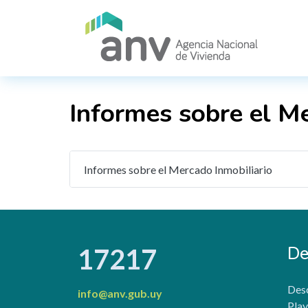
Pasar al contenido principal
Informes sobre el M
Informes sobre el Mercado Inmobiliario
De
17217
Desc
info@anv.gub.uy
Play