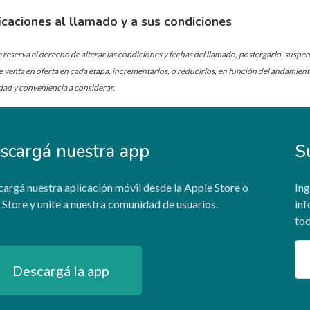
icaciones al llamado y a sus condiciones
 reserva el derecho de alterar las condiciones y fechas del llamado, postergarlo, suspen
e venta en oferta en cada etapa, incrementarlos, o reducirlos, en función del andamien
ad y conveniencia a considerar.
scargá nuestra app
S
argá nuestra aplicación móvil desde la Apple Store o
Ing
 Store y unite a nuestra comunidad de usuarios.
inf
tod
Em
Descargá la app