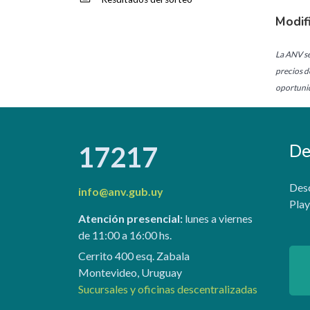
Modif
La ANV se
precios d
oportunid
De
17217
Desc
info@anv.gub.uy
Play
Atención presencial:
lunes a viernes
de 11:00 a 16:00 hs.
Cerrito 400 esq. Zabala
Montevideo, Uruguay
Sucursales y oficinas descentralizadas