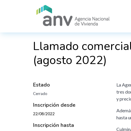
Pasar al contenido principal
Llamado comercial 
(agosto 2022)
Estado
La Age
tres do
Cerrado
y preci
Inscripción desde
Además,
22/08/2022
hasta u
Inscripción hasta
Culmina