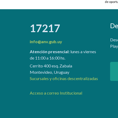
de oportu
De
17217
Desc
info@anv.gub.uy
Play
Atención presencial:
lunes a viernes
de 11:00 a 16:00 hs.
Cerrito 400 esq. Zabala
Montevideo, Uruguay
Sucursales y oficinas descentralizadas
Acceso a correo Institucional