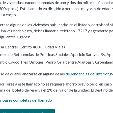
a de viviendas reacondicionadas de uno y dos dormitorios financiad
300 aprox.). Este llamado va dirigido a personas mayores de edad, s
s a cargo.
nteresa alguna de las viviendas publicadas en el listado, corroborá 
Una vez hecho esto, debés llamar al teléfono 17217 y agendarte para
siguientes lugares:
sa Central: Cerrito 400 (Ciudad Vieja)
ntro de Referencias de Políticas Sociales Aparicio Saravia: Bv. Ap
ntro Cívico Tres Ombúes: Pedro Giralt entre Alagoas y Groenlan
aso de querer anotarse en alguna de las
dependencias del interior
, 
scribirse a este llamado no se requiere ahorro previo pero, en cas
irma del boleto de reserva el 1% del valor de la unidad. El destino d
r bases completas del llamado