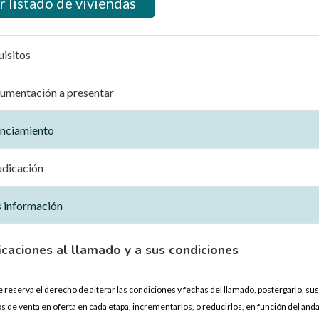
r listado de viviendas
uisitos
umentación a presentar
anciamiento
udicación
 información
icaciones al llamado y a sus condiciones
 reserva el derecho de alterar las condiciones y fechas del llamado, postergarlo, sus
os de venta en oferta en cada etapa, incrementarlos, o reducirlos, en función del an