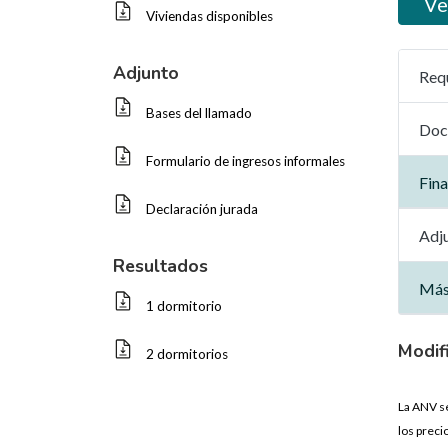
Ve
Viviendas disponibles
Adjunto
Req
Bases del llamado
Doc
Formulario de ingresos informales
Fin
Declaración jurada
Adj
Resultados
Más
1 dormitorio
Modif
2 dormitorios
La ANV se
los preci