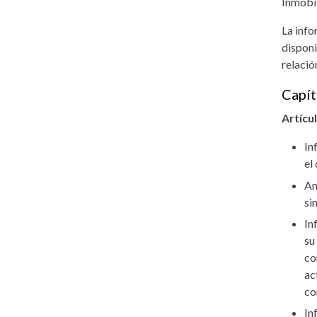
Inmobil
La info
disponi
relació
Capít
Artícul
In
el
An
si
In
su
co
ac
co
In