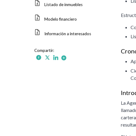
Lis
Listado de inmuebles
Estruct
Modelo financiero
Co
Información a interesados
Lis
Crono
Ap
Ci
Co
Intro
La Agen
llamado
cartera
resulta