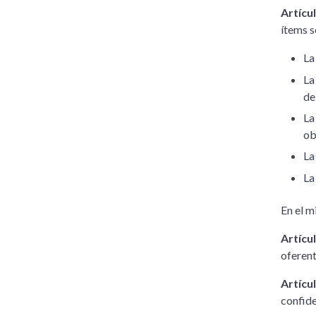
Artícul
ítems s
La
La
de
La
ob
La
La
En el m
Artícul
oferent
Artícul
confide