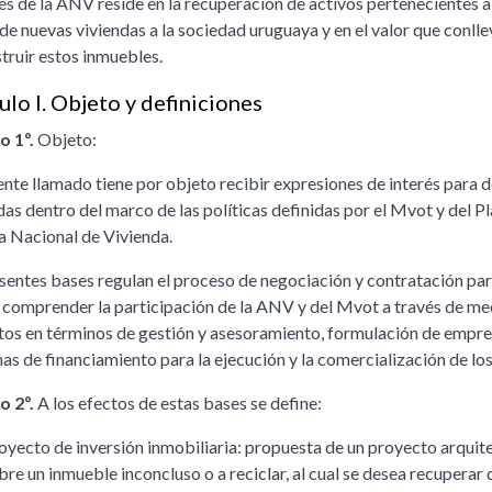
rés de la ANV reside en la recuperación de activos pertenecientes a
de nuevas viviendas a la sociedad uruguaya y en el valor que conll
truir estos inmuebles.
ulo I. Objeto y definiciones
o 1º.
Objeto:
ente llamado tiene por objeto recibir expresiones de interés para de
das dentro del marco de las políticas definidas por el Mvot y del 
a Nacional de Vivienda.
sentes bases regulan el proceso de negociación y contratación par
comprender la participación de la ANV y del Mvot a través de meca
os en términos de gestión y asesoramiento, formulación de empre
s de financiamiento para la ejecución y la comercialización de lo
o 2º.
A los efectos de estas bases se define:
oyecto de inversión inmobiliaria: propuesta de un proyecto arquite
bre un inmueble inconcluso o a reciclar, al cual se desea recuperar