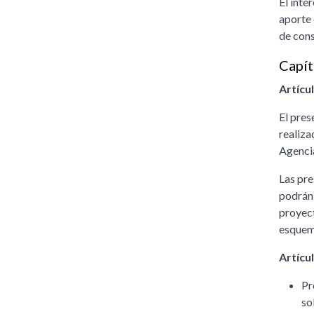
El inte
aporte 
de cons
Capít
Artícul
El pres
realiza
Agenci
Las pre
podrán 
proyect
esquema
Artícul
Pr
so