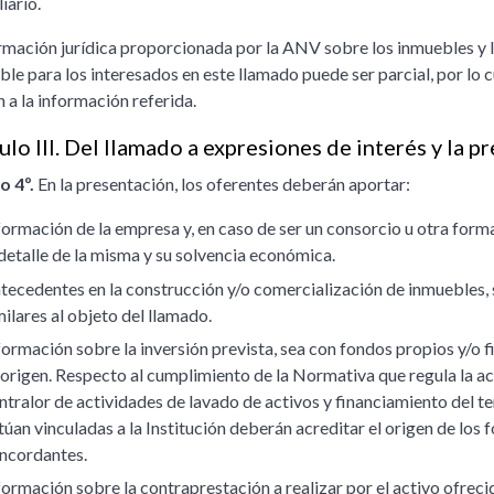
iario.
rmación jurídica proporcionada por la ANV sobre los inmuebles y la
ble para los interesados en este llamado puede ser parcial, por l
n a la información referida.
ulo III. Del llamado a expresiones de interés y la p
o 4º.
En la presentación, los oferentes deberán aportar:
formación de la empresa y, en caso de ser un consorcio u otra forma
 detalle de la misma y su solvencia económica.
tecedentes en la construcción y/o comercialización de inmuebles, 
milares al objeto del llamado.
formación sobre la inversión prevista, sea con fondos propios y/o 
 origen. Respecto al cumplimiento de la Normativa que regula la ac
ntralor de actividades de lavado de activos y financiamiento del te
túan vinculadas a la Institución deberán acreditar el origen de los
ncordantes.
formación sobre la contraprestación a realizar por el activo ofreci