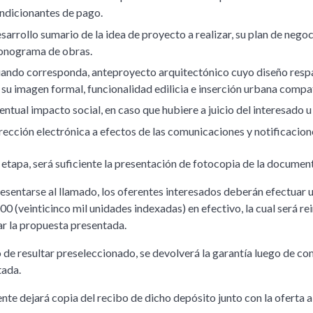
ndicionantes de pago.
sarrollo sumario de la idea de proyecto a realizar, su plan de negoc
onograma de obras.
ando corresponda, anteproyecto arquitectónico cuyo diseño respal
 su imagen formal, funcionalidad edilicia e inserción urbana compati
entual impacto social, en caso que hubiere a juicio del interesado u
rección electrónica a efectos de las comunicaciones y notificacion
 etapa, será suficiente la presentación de fotocopia de la documen
esentarse al llamado, los oferentes interesados deberán efectuar u
00 (veinticinco mil unidades indexadas) en efectivo, la cual será re
r la propuesta presentada.
 de resultar preseleccionado, se devolverá la garantía luego de 
tada.
ente dejará copia del recibo de dicho depósito junto con la oferta