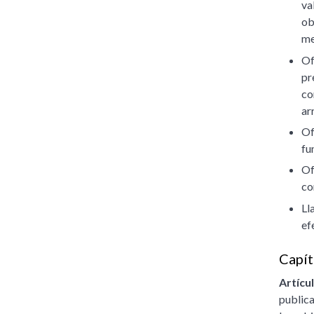
va
ob
me
Of
pr
co
ar
Of
fu
Of
co
Ll
ef
Capít
Artícul
publica