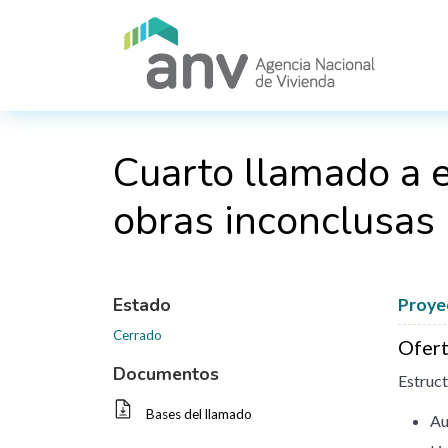
Pasar al contenido principal
Cuarto llamado a e
obras inconclusas
Estado
Proyec
Cerrado
Ofert
Documentos
Estruc
Bases del llamado
Au