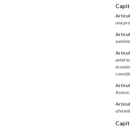
Capít
Artícul
una pro
Artícul
suminis
Artícul
anterio
económi
conside
Artícul
Asesor,
Artícul
oferen
Capít