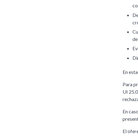
co
De
cr
Cu
de
Ev
Di
En esta
Para pr
UI 25.0
rechaza
En caso
presen
El ofer