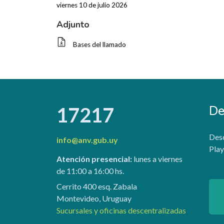
viernes 10 de julio 2026
Adjunto
Bases del llamado
De
17217
Desc
info@anv.gub.uy
Play
Atención presencial:
lunes a viernes
de 11:00 a 16:00 hs.
Cerrito 400 esq. Zabala
Montevideo, Uruguay
Sucursales y oficinas descentralizadas