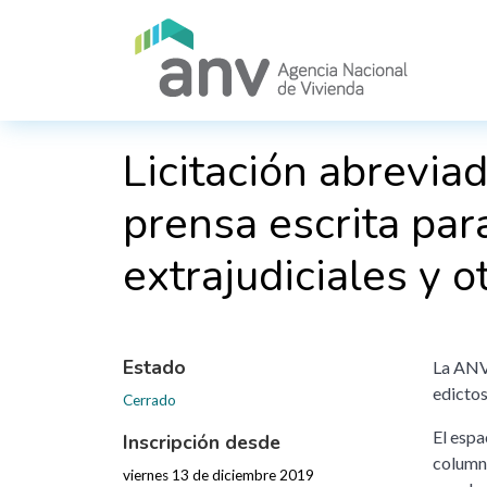
Pasar al contenido principal
Licitación abrevia
prensa escrita par
extrajudiciales y o
Estado
La ANV 
edictos
Cerrado
El espa
Inscripción desde
columna
viernes 13 de diciembre 2019