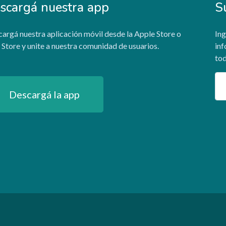
scargá nuestra app
S
argá nuestra aplicación móvil desde la Apple Store o
Ing
 Store y unite a nuestra comunidad de usuarios.
inf
tod
Em
Descargá la app