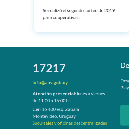
Se realizó el segundo sorteo de 2019
para cooperativas.
De
17217
Desc
info@anv.gub.uy
Play
Atención presencial:
lunes a viernes
de 11:00 a 16:00 hs.
Cerrito 400 esq. Zabala
Montevideo, Uruguay
Sucursales y oficinas descentralizadas