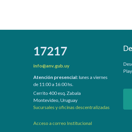
De
17217
Desc
info@anv.gub.uy
Play
Atención presencial:
lunes a viernes
de 11:00 a 16:00 hs.
Cerrito 400 esq. Zabala
Montevideo, Uruguay
Sucursales y oficinas descentralizadas
Acceso a correo Institucional