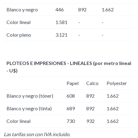
Blanco y negro
446
892
1.662
Color lineal
1.581
-
-
Color pleno
3.121
-
-
PLOTEOS E IMPRESIONES - LINEALES (por metro lineal
- U$)
Papel
Calco
Polyester
Blanco y negro (tóner)
608
892
1.662
Blanco y negro (tinta)
689
892
1.662
Color lineal
730
932
1.662
Las tarifas son con IVA incluido.