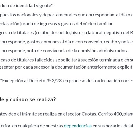
dula de identidad vigente*
puestos nacionales y departamentales que correspondan, al día o 
claración jurada de ingresos y gastos del núcleo familiar
greso de titulares (recibo de sueldo, historia laboral, negativo del 
 corresponde, gastos comunes al día o con convenio, recibo y nota
 corresponde, nota de convivencia de la comisión administradora
 caso de titulares fallecidos se solicitará sucesión terminada o en
esentar por cada sucesor la documentación anteriormente explicita
"Excepción al Decreto 353/23, en proceso de la adecuación corres
e y cuándo se realiza?
evideo el trámite se realiza en el sector Cuotas, Cerrito 400, plant
nterior, en cualquiera de nuestras
dependencias
en sus horarios de a