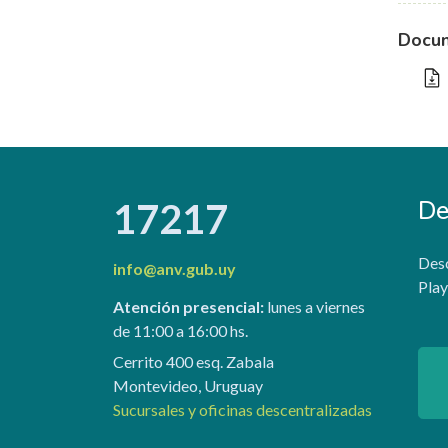
Docum
De
17217
Desc
info@anv.gub.uy
Play
Atención presencial:
lunes a viernes
de 11:00 a 16:00 hs.
Cerrito 400 esq. Zabala
Montevideo, Uruguay
Sucursales y oficinas descentralizadas