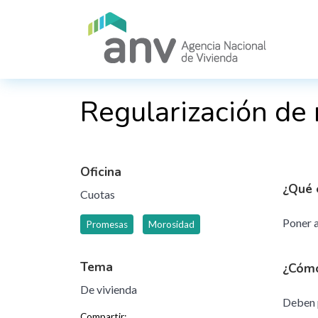
Pasar al contenido principal
Regularización de
Oficina
¿Qué 
Cuotas
Poner a
Promesas
Morosidad
Tema
¿Cómo
De vivienda
Deben p