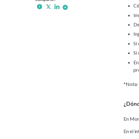
Cé
Im
De
In
Si
Si
En
pr
*Nota: 
¿Dónd
En Mont
En el i