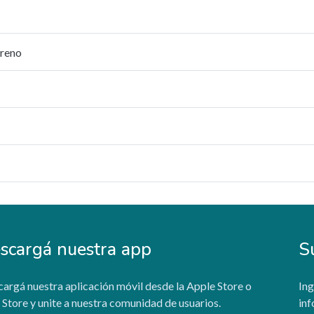
rreno
scargá nuestra app
S
argá nuestra aplicación móvil desde la Apple Store o
Ing
 Store y unite a nuestra comunidad de usuarios.
inf