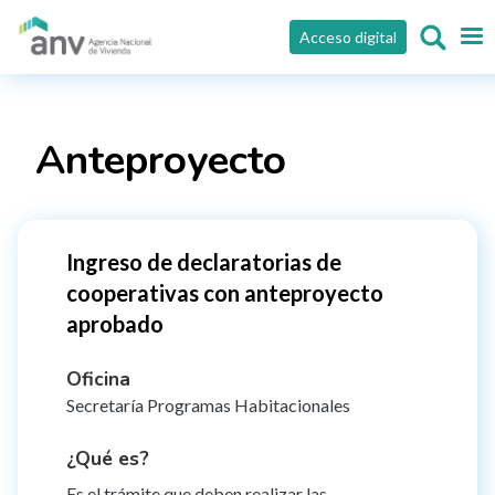
Pasar al contenido principal
Acceso digital
Anteproyecto
Ingreso de declaratorias de
cooperativas con anteproyecto
aprobado
Oficina
Secretaría Programas Habitacionales
¿Qué es?
Es el trámite que deben realizar las