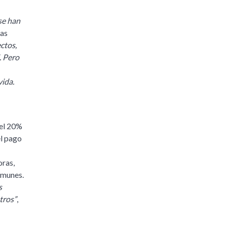
se han
las
ctos,
. Pero
ida.
 el 20%
el pago
oras,
omunes.
s
tros”
,