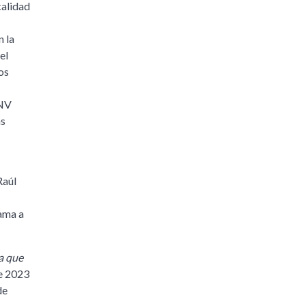
calidad
n la
el
os
ANV
as
Raúl
rama a
a que
de 2023
de