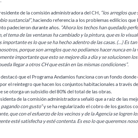
.
 presidente de la comisión administradora del CH,
“los arreglos que 
bio sustancial”
, haciendo referencia a los problemas edilicios que 
unto padecieron durante años.
“Ahora los techos han quedado perfe
, el tema de las ventanas ha cambiado y la pintura, que es lo visual
s importante es lo que se ha hecho adentro de las casas. (…) Es tan
osotros, porque son arreglos que no podíamos hacer nunca en la v
ente importante que esto se mejore día a día y se solucionen los
pueda llegar a otros CH que están en las mismas condiciones”
.
ll destacó que el Programa Andamios funciona con un fondo donde
or el reintegro que hacen los conjuntos habitacionales a través d
e se otorga un subsidio del 80% del total de las obras.
residenta de la comisión administradora señaló que a raíz de las mej
n pagando con gusto”
y se ha regularizado el cobro de los gastos c
nte, que con el esfuerzo de los vecinos y de la Agencia se logren lo
 gente esté satisfecha y esté contenta. Es eso lo que queremos noso