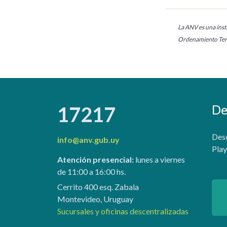
La ANV es una insti
Ordenamiento Terr
De
17217
Desc
info@anv.gub.uy
Play
Atención presencial:
lunes a viernes
de 11:00 a 16:00 hs.
Cerrito 400 esq. Zabala
Montevideo, Uruguay
Sucursales y oficinas descentralizadas