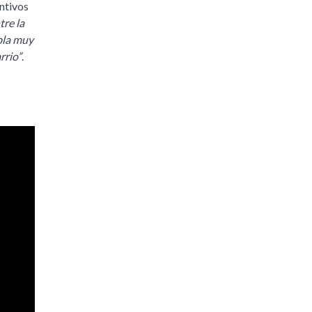
entivos
tre la
bla muy
rrio”
.