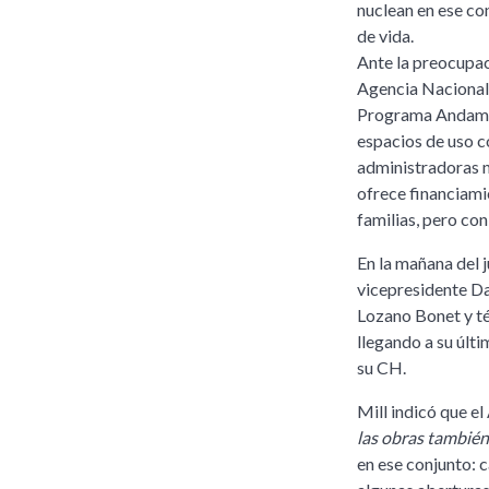
nuclean en ese con
de vida.
Ante la preocupac
Agencia Nacional d
Programa Andamios
espacios de uso c
administradoras n
ofrece financiamie
familias, pero con
En la mañana del j
vicepresidente Da
Lozano Bonet y té
llegando a su últi
su CH.
Mill indicó que e
las obras tambié
en ese conjunto: 