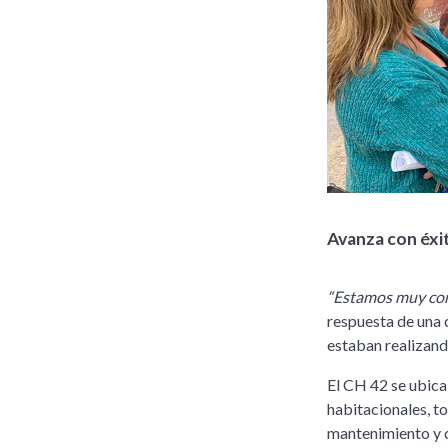
Avanza con éxi
“Estamos muy con
respuesta de una 
estaban realizand
El CH 42 se ubica
habitacionales, to
mantenimiento y d