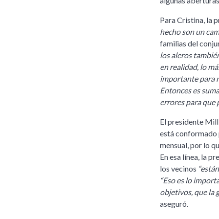
algunas aberturas
Para Cristina, la
hecho son un cam
familias del conj
los aleros también
en realidad, lo má
importante para n
Entonces es sumam
errores para que 
El presidente Mi
está conformado p
mensual, por lo qu
En esa línea, la p
los vecinos
“está
“Eso es lo importa
objetivos, que la
aseguró.