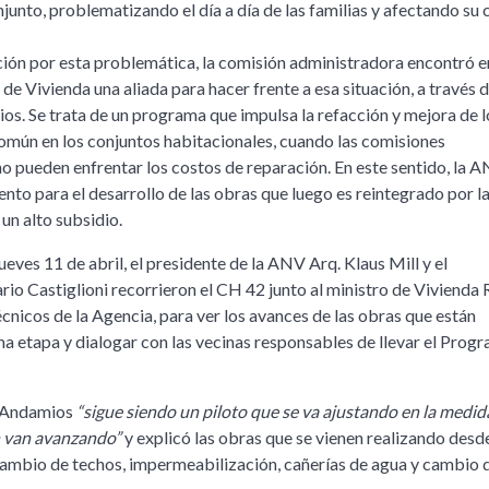
junto, problematizando el día a día de las familias y afectando su 
ión por esta problemática, la comisión administradora encontró e
e Vivienda una aliada para hacer frente a esa situación, a través d
. Se trata de un programa que impulsa la refacción y mejora de l
omún en los conjuntos habitacionales, cuando las comisiones
o pueden enfrentar los costos de reparación. En este sentido, la 
nto para el desarrollo de las obras que luego es reintegrado por l
 un alto subsidio.
ueves 11 de abril, el presidente de la ANV Arq. Klaus Mill y el
rio Castiglioni recorrieron el CH 42 junto al ministro de Vivienda 
cnicos de la Agencia, para ver los avances de las obras que están
ma etapa y dialogar con las vecinas responsables de llevar el Prog
l Andamios
“sigue siendo un piloto que se va ajustando en la medid
n van avanzando”
y explicó las obras que se vienen realizando des
cambio de techos, impermeabilización, cañerías de agua y cambio 