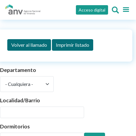
Pasar al contenido principal
Acceso digital
Volver al llamado
Imprimir listado
Departamento
Localidad/Barrio
Dormitorios