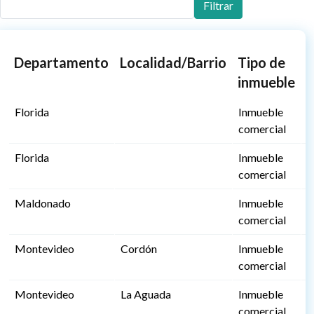
Filtrar
Departamento
Localidad/Barrio
Tipo de
D
inmueble
Florida
Inmueble
3
comercial
Florida
Inmueble
3
comercial
Maldonado
Inmueble
2
comercial
Montevideo
Cordón
Inmueble
1
comercial
Montevideo
La Aguada
Inmueble
4
comercial