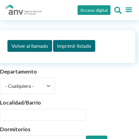
Pasar al contenido principal
Acceso digital
Volver al llamado
Imprimir listado
Departamento
Localidad/Barrio
Dormitorios