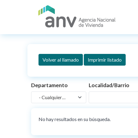
Pasar al contenido principal
Volver al llamado
Imprimir listado
Departamento
Localidad/Barrio
- Cualquiera -
No hay resultados en su búsqueda.