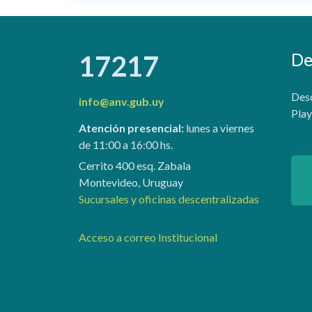
De
17217
Desc
info@anv.gub.uy
Play
Atención presencial:
lunes a viernes
de 11:00 a 16:00 hs.
Cerrito 400 esq. Zabala
Montevideo, Uruguay
Sucursales y oficinas descentralizadas
Acceso a correo Institucional