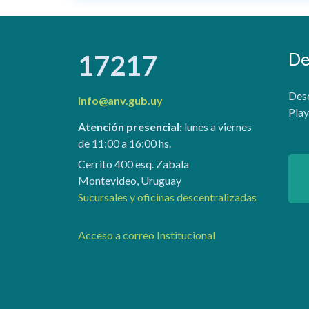
De
17217
Desc
info@anv.gub.uy
Play
Atención presencial:
lunes a viernes
de 11:00 a 16:00 hs.
Cerrito 400 esq. Zabala
Montevideo, Uruguay
Sucursales y oficinas descentralizadas
Acceso a correo Institucional