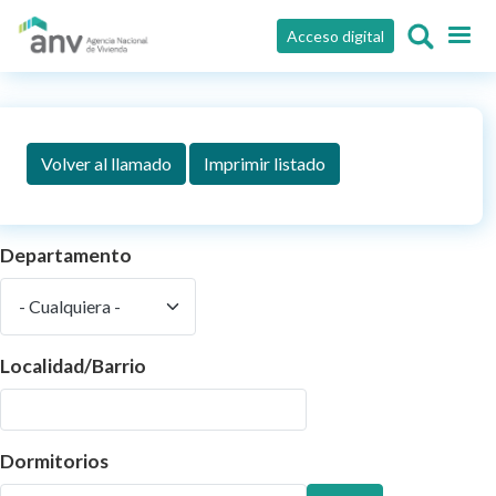
Pasar al contenido principal
Acceso digital
Volver al llamado
Imprimir listado
Departamento
Localidad/Barrio
Dormitorios