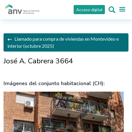
Pasar al contenido principal
Acceso digital
Llamado para compra de viviendas en Montevideo e
interior (octubre 2025)
José A. Cabrera 3664
Imágenes del conjunto habitacional (CH):