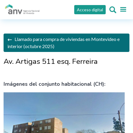
Pasar al contenido principal
Acceso digital
Llamado para compra de viviendas en Montevideo e
interior (octubre 2025)
Av. Artigas 511 esq. Ferreira
Imágenes del conjunto habitacional (CH):