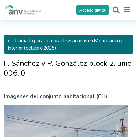
Pasar al contenido principal
Acceso digital
Llamado para compra de viviendas en Montevideo e
interior (octubre 2025)
F. Sánchez y P. González block 2. unid
006. 0
Imágenes del conjunto habitacional (CH):