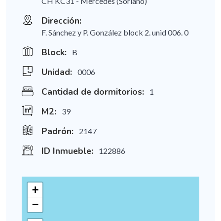
CH KC31 - Mercedes (Soriano)
Dirección:
F. Sánchez y P. González block 2. unid 006. 0
Block:
B
Unidad:
0006
Cantidad de dormitorios:
1
M2:
39
Padrón:
2147
ID Inmueble:
122886
+
−