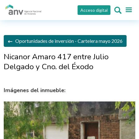
Pasar al contenido principal
Acceso digital
Oportunidades de inversión - Cartelera mayo 2026
Nicanor Amaro 417 entre Julio
Delgado y Cno. del Éxodo
Imágenes del inmueble: