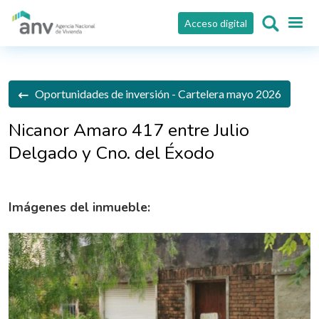
Pasar al contenido principal
Acceso digital
Oportunidades de inversión - Cartelera mayo 2026
Nicanor Amaro 417 entre Julio
Delgado y Cno. del Éxodo
Imágenes del inmueble: