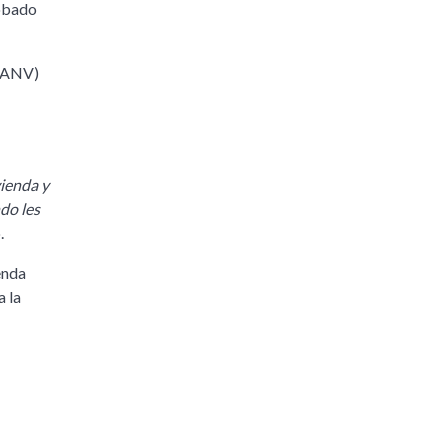
robado
 (ANV)
vienda y
do les
ó.
enda
a la