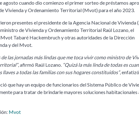
de agosto cuando dio comienzo el primer sorteo de préstamos ap
 de Vivienda y Ordenamiento Territorial (Mvot) para el año 2023.
vieron presentes el presidente de la Agencia Nacional de Vivienda
l ministro de Vivienda y Ordenamiento Territorial Raúl Lozano, el
l Mvot Tabaré Hackembruch y otras autoridades de la Dirección
nda y del Mvot.
s de las jornadas más lindas que me toca vivir como ministro de Vi
ritorial”
, afirmó Raúl Lozano.
“Quizá la más linda de todas es cuan
 llaves a todas las familias con sus hogares constituidos”
, enfatiz
ió que hay un equipo de funcionarios del Sistema Público de Vivi
ente para tratar de brindarle mayores soluciones habitacionales 
ión:
Mvot