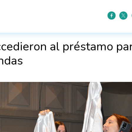
ccedieron al préstamo pa
endas