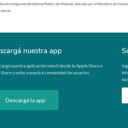
tución integrante del Sistema Público de Vivienda, liderado por el Ministerio de Vivien
itorial
scargá nuestra app
S
argá nuestra aplicación móvil desde la Apple Store o
Ing
 Store y unite a nuestra comunidad de usuarios.
inf
tod
Em
Descargá la app