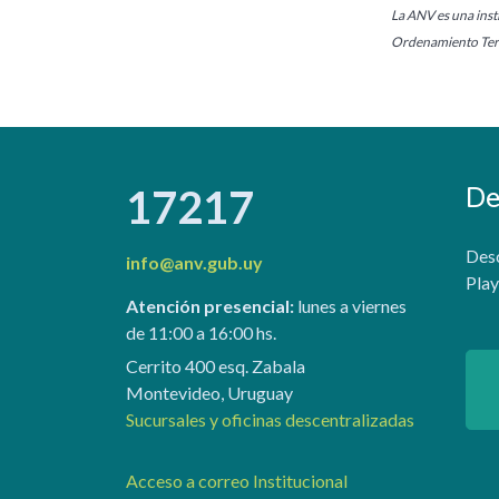
La ANV es una insti
Ordenamiento Terr
De
17217
Desc
info@anv.gub.uy
Play
Atención presencial:
lunes a viernes
de 11:00 a 16:00 hs.
Cerrito 400 esq. Zabala
Montevideo, Uruguay
Sucursales y oficinas descentralizadas
Acceso a correo Institucional