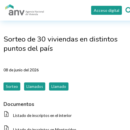
Pasar al contenido principal
Acceso digital
Sorteo de 30 viviendas en distintos
puntos del país
08 de junio del 2026
Sorteo
Llamados
Llamado
Documentos
Listado de inscriptos en el interior
Listado de inscriptos en Montevideo