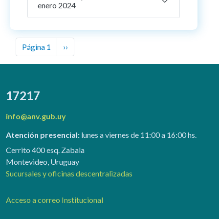
enero 2024
Paginación
Next page
Página 1
››
17217
info@anv.gub.uy
Atención presencial:
lunes a viernes de 11:00 a 16:00 hs.
Cerrito 400 esq. Zabala
Montevideo, Uruguay
Sucursales y oficinas descentralizadas
Acceso a correo Institucional