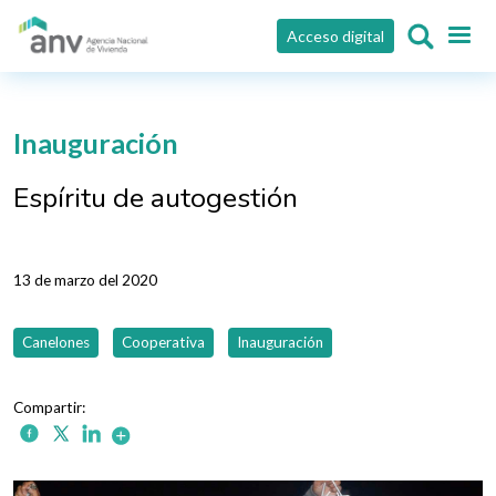
Pasar al contenido principal
Acceso digital
Inauguración
Espíritu de autogestión
13 de marzo del 2020
Canelones
Cooperativa
Inauguración