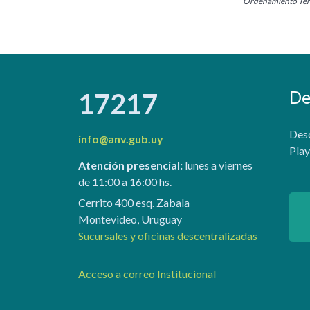
Ordenamiento Terr
De
17217
Desc
info@anv.gub.uy
Play
Atención presencial:
lunes a viernes
de 11:00 a 16:00 hs.
Cerrito 400 esq. Zabala
Montevideo, Uruguay
Sucursales y oficinas descentralizadas
Acceso a correo Institucional