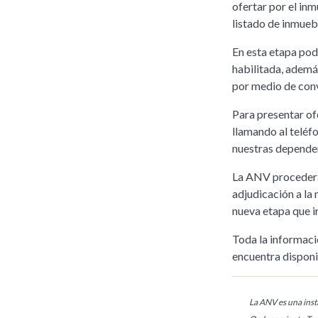
ofertar por el in
listado de inmueb
En esta etapa pod
habilitada, ademá
por medio de conv
Para presentar o
llamando al teléfo
nuestras dependen
La ANV procederá 
adjudicación a la 
nueva etapa que ir
Toda la informació
encuentra dispon
La ANV es una insti