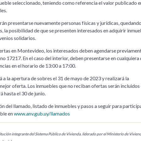
mueble seleccionado, teniendo como referencia el valor publicado e
les.
rán presentarse nuevamente personas físicas y jurídicas, quedand
s, la posibilidad de que se presenten interesados en adquirir inmue
enios solidarios.
fertas en Montevideo, los interesados deben agendarse previamen
no 17217. En el caso del interior, deben presentarse en cualquiera
cias en el horario de 13:00 a 17:00.
a la apertura de sobres el 31 de mayo de 2023 y realizará la
mejor oferta. Los inmuebles que no reciban ofertas serán incluidos
á hasta el 30 de junio.
n del llamado, listado de inmuebles y pasos a seguir para particip
ible en
www.anv.gub.uy/llamados
tución integrante del Sistema Público de Vivienda, liderado por el Ministerio de Vivien