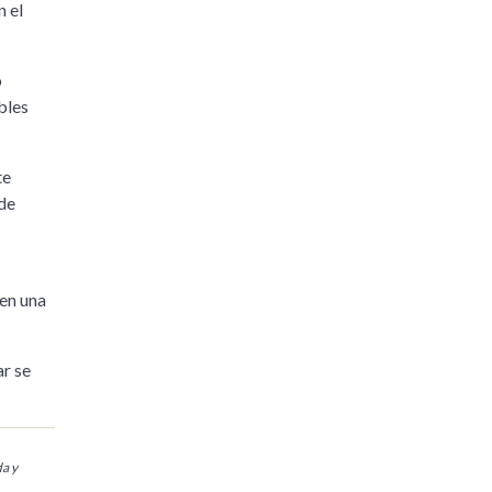
n el
o
bles
te
 de
 en una
ar se
da y