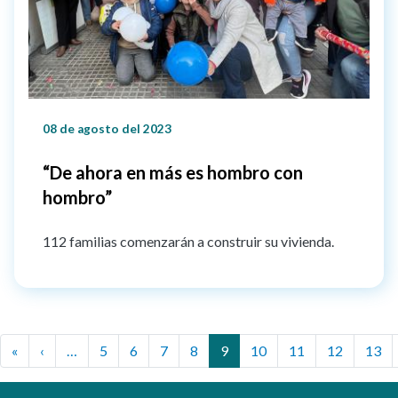
08 de agosto del 2023
“De ahora en más es hombro con
hombro”
112 familias comenzarán a construir su vivienda.
Paginación
First page
Previous page
«
‹
…
5
6
7
8
9
10
11
12
13