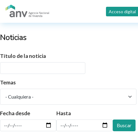
Pasar al contenido principal
Acceso digital
Noticias
Título de la noticia
Temas
Fecha desde
Hasta
Buscar