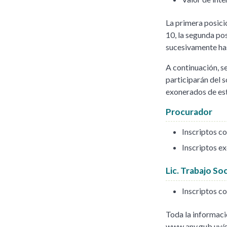
La primera posició
10, la segunda pos
sucesivamente has
A continuación, s
participarán del 
exonerados de est
Procurador
Inscriptos co
Inscriptos ex
Lic. Trabajo So
Inscriptos co
Toda la informaci
www.anv.gub.uy/