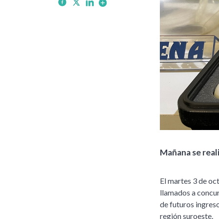
Mañana se reali
El martes 3 de oct
llamados a concur
de futuros ingres
región suroeste.