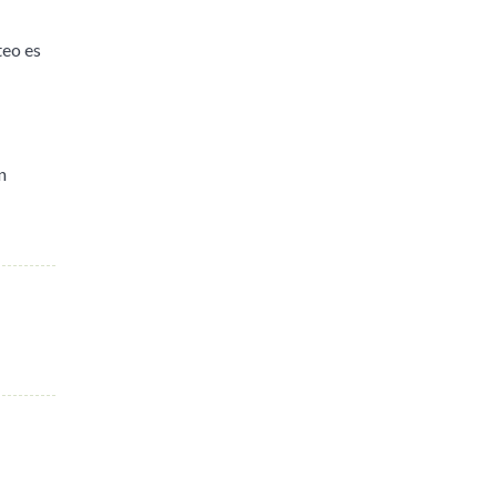
teo es
n