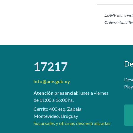
La ANV es una insti
Ordenamiento Terr
De
17217
Desc
info@anv.gub.uy
Play
Atención presencial:
lunes a viernes
de 11:00 a 16:00 hs.
Cerrito 400 esq. Zabala
Montevideo, Uruguay
Sucursales y oficinas descentralizadas