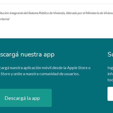
tución integrante del Sistema Público de Vivienda, liderado por el Ministerio de Vivien
itorial
scargá nuestra app
S
argá nuestra aplicación móvil desde la Apple Store o
Ing
 Store y unite a nuestra comunidad de usuarios.
inf
tod
Em
Descargá la app