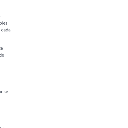
o
bles
y cada
te
 de
ar se