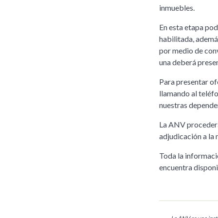
inmuebles.
En esta etapa pod
habilitada, ademá
por medio de conv
una deberá presen
Para presentar o
llamando al teléfo
nuestras dependen
La ANV procederá 
adjudicación a la 
Toda la informació
encuentra dispon