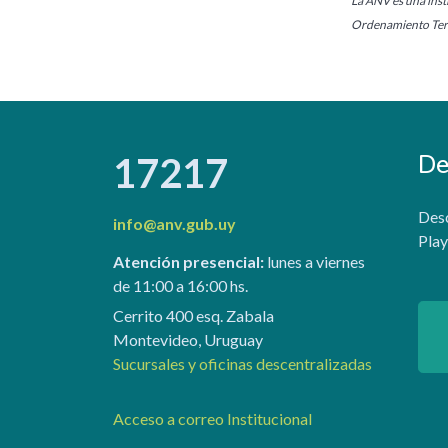
La ANV es una insti
Ordenamiento Terr
De
17217
Desc
info@anv.gub.uy
Play
Atención presencial:
lunes a viernes
de 11:00 a 16:00 hs.
Cerrito 400 esq. Zabala
Montevideo, Uruguay
Sucursales y oficinas descentralizadas
Acceso a correo Institucional