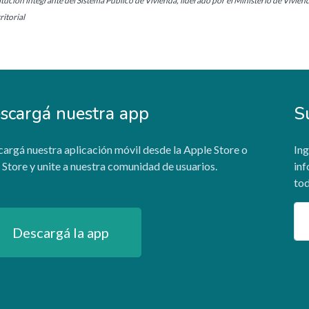
tución integrante del Sistema Público de Vivienda, liderado por el Ministerio de Vivien
itorial
scargá nuestra app
S
argá nuestra aplicación móvil desde la Apple Store o
Ing
 Store y unite a nuestra comunidad de usuarios.
inf
tod
Em
Descargá la app