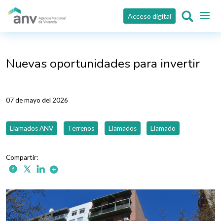
Pasar al contenido principal
Acceso digital
Nuevas oportunidades para invertir
07 de mayo del 2026
Llamados ANV
Terrenos
Llamados
Llamado