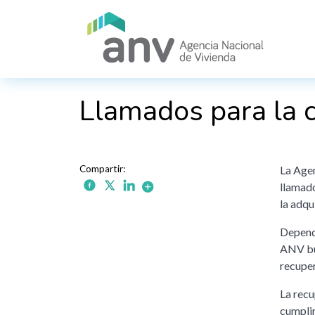
Pasar al contenido principal
Llamados para la 
La Agen
llamado
la adqu
Dependi
ANV bus
recuper
La recu
cumplir