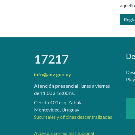
aquello
Regla
De
17217
Desc
info@anv.gub.uy
Play
Atención presencial:
lunes a viernes
de 11:00 a 16:00 hs.
Cerrito 400 esq. Zabala
Montevideo, Uruguay
Sucursales y oficinas descentralizadas
Acceso a correo Institucional