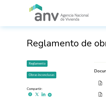
Pasar al contenido principal
Reglamento de obr
Reglamento
Docu
Obras inconclusas