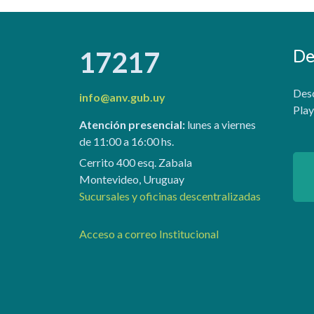
De
17217
Desc
info@anv.gub.uy
Play
Atención presencial:
lunes a viernes
de 11:00 a 16:00 hs.
Cerrito 400 esq. Zabala
Montevideo, Uruguay
Sucursales y oficinas descentralizadas
Acceso a correo Institucional