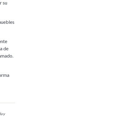
r su
muebles
ente
ra de
lamado.
forma
da y