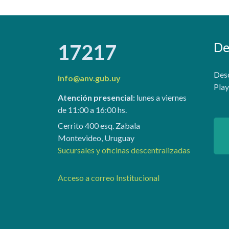
De
17217
Desc
info@anv.gub.uy
Play
Atención presencial:
lunes a viernes
de 11:00 a 16:00 hs.
Cerrito 400 esq. Zabala
Montevideo, Uruguay
Sucursales y oficinas descentralizadas
Acceso a correo Institucional