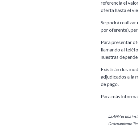
referencia el valo
oferta hasta el vi
Se podrá realizar
por oferente), pe
Para presentar o
llamando al teléfo
nuestras dependen
Existirán dos mod
adjudicados a la m
de pago.
Para más informa
La ANV es una insti
Ordenamiento Terr