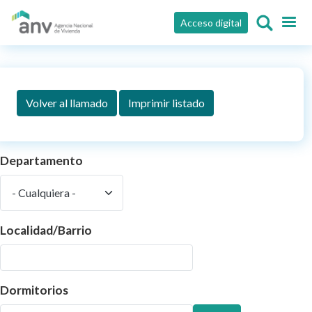
Pasar al contenido principal
Acceso digital
Volver al llamado
Imprimir listado
Departamento
Localidad/Barrio
Dormitorios