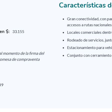
Características 
Gran conectividad, con pa
accesos a rutas nacionales
en $:
33.155
Locales comerciales dent
Rodeado de servicios, junt
Estacionamiento para vehí
al momento de la firma del
Conjunto con cerramiento
 promesa de compraventa
89