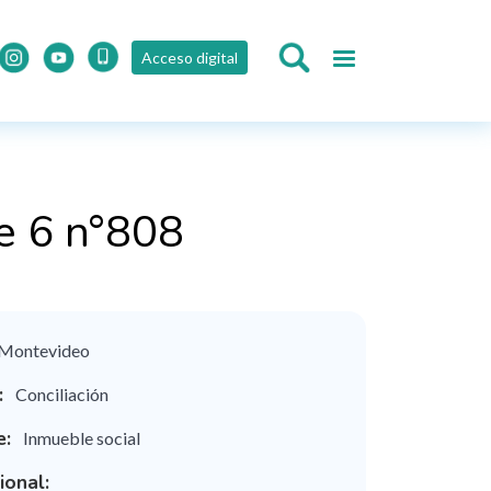
Acceso digital
e 6 n°808
Montevideo
:
Conciliación
e:
Inmueble social
ional: