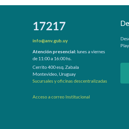
De
17217
Desc
info@anv.gub.uy
Play
Atención presencial:
lunes a viernes
de 11:00 a 16:00 hs.
Cerrito 400 esq. Zabala
Montevideo, Uruguay
Sucursales y oficinas descentralizadas
Acceso a correo Institucional