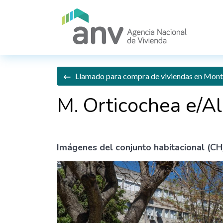
Pasar al contenido principal
Llamado para compra de viviendas en Monte
M. Orticochea e/A
Imágenes del conjunto habitacional (CH