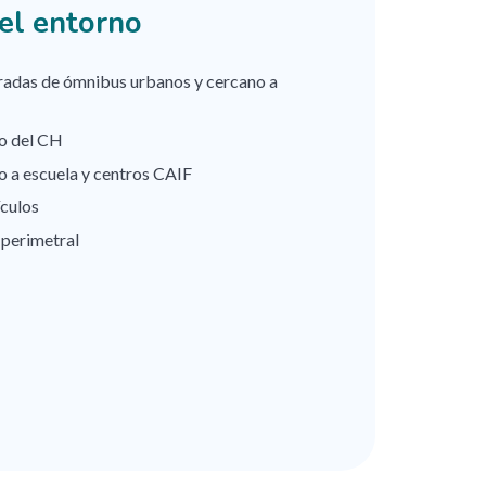
del entorno
radas de ómnibus urbanos y cercano a
ro del CH
o a escuela y centros CAIF
culos
 perimetral