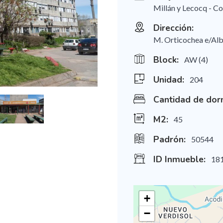
Millán y Lecocq - Co
Dirección:
M. Orticochea e/Alb
Block:
AW (4)
Unidad:
204
Cantidad de dorm
M2:
45
Padrón:
50544
ID Inmueble:
18
+
−