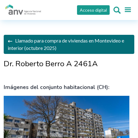
Pasar al contenido principal
Acceso digital
Llamado para compra de viviendas en Montevideo e
interior (octubre 2025)
Dr. Roberto Berro A 2461A
Imágenes del conjunto habitacional (CH):