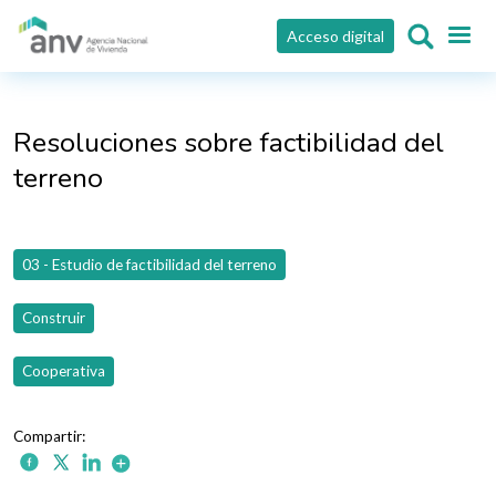
Pasar al contenido principal
Acceso digital
Resoluciones sobre factibilidad del
terreno
03 - Estudio de factibilidad del terreno
Construir
Cooperativa