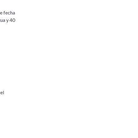
de fecha
tua y 40
el