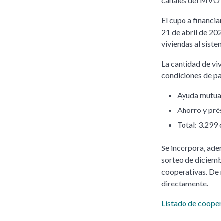
canales del MVO
El cupo a financi
21 de abril de 20
viviendas al sist
La cantidad de vi
condiciones de pa
Ayuda mutua:
Ahorro y pré
Total: 3.299
Se incorpora, adem
sorteo de diciemb
cooperativas. De 
directamente.
Listado de cooper