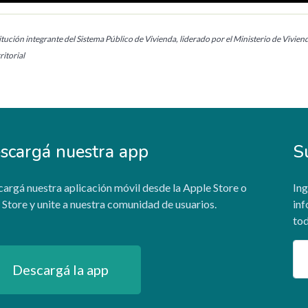
tución integrante del Sistema Público de Vivienda, liderado por el Ministerio de Vivien
itorial
scargá nuestra app
S
argá nuestra aplicación móvil desde la Apple Store o
Ing
 Store y unite a nuestra comunidad de usuarios.
inf
tod
Em
Descargá la app