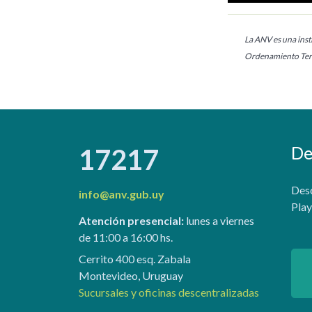
La ANV es una insti
Ordenamiento Terr
De
17217
Desc
info@anv.gub.uy
Play
Atención presencial:
lunes a viernes
de 11:00 a 16:00 hs.
Cerrito 400 esq. Zabala
Montevideo, Uruguay
Sucursales y oficinas descentralizadas