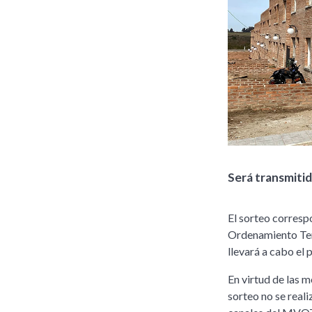
Será transmitid
El sorteo corresp
Ordenamiento Terr
llevará a cabo el 
En virtud de las 
sorteo no se reali