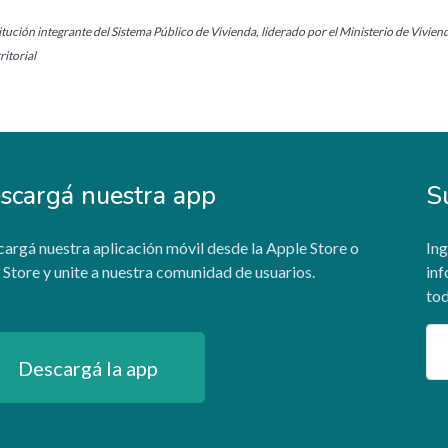
tución integrante del Sistema Público de Vivienda, liderado por el Ministerio de Vivien
itorial
scargá nuestra app
S
argá nuestra aplicación móvil desde la Apple Store o
Ing
 Store y unite a nuestra comunidad de usuarios.
inf
tod
Em
Descargá la app