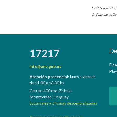
La ANV es una insti
Ordenamiento Terr
De
17217
Desc
info@anv.gub.uy
Play
Atención presencial:
lunes a viernes
de 11:00 a 16:00 hs.
Cerrito 400 esq. Zabala
Montevideo, Uruguay
Sucursales y oficinas descentralizadas