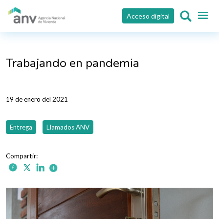
Pasar al contenido principal
Acceso digital
Trabajando en pandemia
19 de enero del 2021
Entrega
Llamados ANV